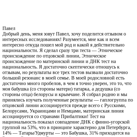
Павел
Добрый день, меня зовут Павел, хочу поделится отзывом о
интересных исследованиях! Разумеется, мне как и всем
интересно откуда пошел мой род и какой я действительно
национальности. Я сделал сразу три теста — Этническое
происхождение по отцовской линии, Этническое
происхождение по материнской линии и ДНК тест на
национальность. Я достаточно скептически отношусь к
отзывам, но результаты все трех тестов вызвали достаточно
большой резонанс в моей семье. В моей родословной есть
достаточно много пробелов, в чем я точно уверен, это то, что
моя бабушка (со стороны матери) татарка, а дедушка (со
стороны отца) белорусы и крымчане. Я собрал родню и мы
принялись изучать полученные результаты — гаплогруппа по
отцовской линии ассоциируется прежде всего с Русскими,
Белорусами, Украинцами и Немцами, материнская линия
ассоциируется со странами Прибалтики! Тест на
национальность показал совпадение ДНК с финно-угорской
группой на 53%, что в принципе характерно для Петербурга,
14% — Татары/Удмурты — это Бабушка, 31% приходится на