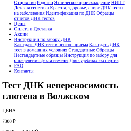
Отцовство
Родство
Этническое происхождение
НИПТ
Детская генетика
Красота, здоровье, спорт
ДНК тесты
на заболевания
Идентификация по ДНК
Образцы
отчетов ДНК тестов
Цены
Оплата и Доставка
Акции
Инструкции по забору ДНК
Как сдать ДНК тест в центре приема
Как сдать ДНК
тест в домашних условиях
Стандартные Образцы
Нестандартные образцы
Инструкция по забору для
определения факта измены
Для судебных экспертиз
FAQ
Контакты
Тест ДНК непереносимость
глютена в Волжском
ЦЕНА
7300
₽