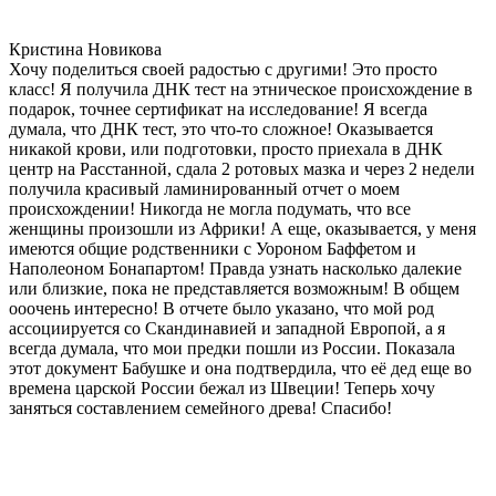
Кристина Новикова
Хочу поделиться своей радостью с другими! Это просто
класс! Я получила ДНК тест на этническое происхождение в
подарок, точнее сертификат на исследование! Я всегда
думала, что ДНК тест, это что-то сложное! Оказывается
никакой крови, или подготовки, просто приехала в ДНК
центр на Расстанной, сдала 2 ротовых мазка и через 2 недели
получила красивый ламинированный отчет о моем
происхождении! Никогда не могла подумать, что все
женщины произошли из Африки! А еще, оказывается, у меня
имеются общие родственники с Уороном Баффетом и
Наполеоном Бонапартом! Правда узнать насколько далекие
или близкие, пока не представляется возможным! В общем
ооочень интересно! В отчете было указано, что мой род
ассоциируется со Скандинавией и западной Европой, а я
всегда думала, что мои предки пошли из России. Показала
этот документ Бабушке и она подтвердила, что её дед еще во
времена царской России бежал из Швеции! Теперь хочу
заняться составлением семейного древа! Спасибо!