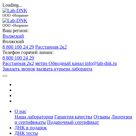
Loading...
ООО «Неприон»
ООО «Неприон»
Ваш регион:
Волжский
Волжский
8 800 100 24 29
Расстанная 2к2
Телефон горячей линии:
8 800 100 24 29
Расстанная 2к2
метро Обводный канал
info@lab-dnk.ru
Заказать звонок
вызвать курьера лаборанта
О нас
Наша лаборатория
Гарантия качества
Отзывы
Лицензии
и сертификаты
Подарочный сертификат
ДНК в подарок
ДНК тесты