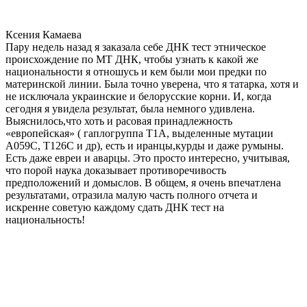
Ксения Камаева
Пару недель назад я заказала себе ДНК тест этническое
происхождение по МТ ДНК, чтобы узнать к какой же
национальности я отношусь и кем были мои предки по
материнской линии. Была точно уверена, что я татарка, хотя и
не исключала украинские и белорусские корни. И, когда
сегодня я увидела результат, была немного удивлена.
Выяснилось,что хоть и расовая принадлежность
«европейская» ( гаплогруппа T1A, выделенные мутации
A059C, T126C и др), есть и иранцы,курды и даже румыны.
Есть даже евреи и аварцы. Это просто интересно, учитывая,
что порой наука доказывает противоречивость
предположений и домыслов. В общем, я очень впечатлена
результатами, отразила малую часть полного отчета и
искренне советую каждому сдать ДНК тест на
национальность!