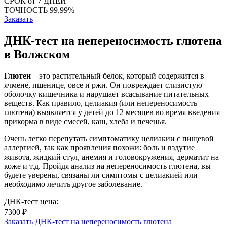
СРОК
от 7 ДНЕЙ
ТОЧНОСТЬ
99.99%
Заказать
ДНК-тест на непереносимость глютена
в Волжском
Глютен
– это растительный белок, который содержится в
ячмене, пшенице, овсе и ржи. Он повреждает слизистую
оболочку кишечника и нарушает всасывание питательных
веществ. Как правило, целиакия (или непереносимость
глютена) выявляется у детей до 12 месяцев во время введения
прикорма в виде смесей, каш, хлеба и печенья.
Очень легко перепутать симптоматику целиакии с пищевой
аллергией, так как проявления похожи: боль и вздутие
живота, жидкий стул, анемия и головокружения, дерматит на
коже и т.д. Пройдя анализ на непереносимость глютена, вы
будете уверены, связаны ли симптомы с целиакией или
необходимо лечить другое заболевание.
ДНК-тест цена:
7300 ₽
Заказать ДНК-тест на непереносимость глютена