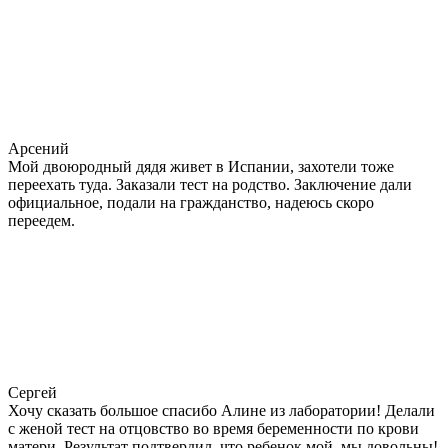
Арсений
Мой двоюродный дядя живет в Испании, захотели тоже
переехать туда. Заказали тест на родство. Заключение дали
официальное, подали на гражданство, надеюсь скоро
переедем.
Сергей
Хочу сказать большое спасибо Алине из лаборатории! Делали
с женой тест на отцовство во время беременности по крови
матери. Результат подтвердил, что ребенок мой, мы довольны!