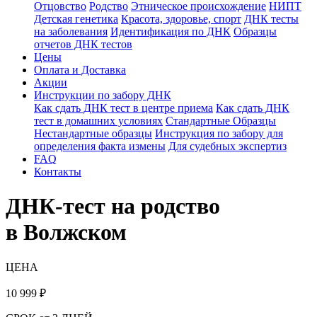
Отцовство
Родство
Этническое происхождение
НИПТ
Детская генетика
Красота, здоровье, спорт
ДНК тесты
на заболевания
Идентификация по ДНК
Образцы
отчетов ДНК тестов
Цены
Оплата и Доставка
Акции
Инструкции по забору ДНК
Как сдать ДНК тест в центре приема
Как сдать ДНК
тест в домашних условиях
Стандартные Образцы
Нестандартные образцы
Инструкция по забору для
определения факта измены
Для судебных экспертиз
FAQ
Контакты
ДНК-тест на родство
в Волжском
ЦЕНА
10 999
₽