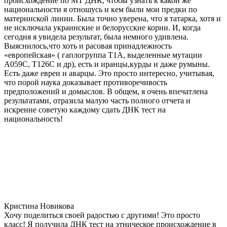
происхождение по МТ ДНК, чтобы узнать к какой же
национальности я отношусь и кем были мои предки по
материнской линии. Была точно уверена, что я татарка, хотя и
не исключала украинские и белорусские корни. И, когда
сегодня я увидела результат, была немного удивлена.
Выяснилось,что хоть и расовая принадлежность
«европейская» ( гаплогруппа T1A, выделенные мутации
A059C, T126C и др), есть и иранцы,курды и даже румыны.
Есть даже евреи и аварцы. Это просто интересно, учитывая,
что порой наука доказывает противоречивость
предположений и домыслов. В общем, я очень впечатлена
результатами, отразила малую часть полного отчета и
искренне советую каждому сдать ДНК тест на
национальность!
Кристина Новикова
Хочу поделиться своей радостью с другими! Это просто
класс! Я получила ДНК тест на этническое происхождение в