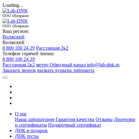
Loading...
ООО «Неприон»
ООО «Неприон»
Ваш регион:
Волжский
Волжский
8 800 100 24 29
Расстанная 2к2
Телефон горячей линии:
8 800 100 24 29
Расстанная 2к2
метро Обводный канал
info@lab-dnk.ru
Заказать звонок
вызвать курьера лаборанта
О нас
Наша лаборатория
Гарантия качества
Отзывы
Лицензии
и сертификаты
Подарочный сертификат
ДНК в подарок
ДНК тесты