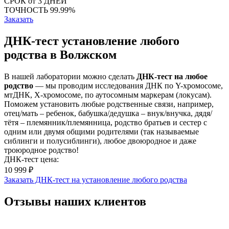
СРОК
от 3 ДНЕЙ
ТОЧНОСТЬ
99.99%
Заказать
ДНК-тест установление любого
родства в Волжском
В нашей лаборатории можно сделать
ДНК-тест на любое
родство
— мы проводим исследования ДНК по Y-хромосоме,
мтДНК, X-хромосоме, по аутосомным маркерам (локусам).
Поможем установить любые родственные связи, например,
отец/мать – ребенок, бабушка/дедушка – внук/внучка, дядя/
тётя – племянник/племянница, родство братьев и сестер с
одним или двумя общими родителями (так называемые
сиблинги и полусиблинги), любое двоюродное и даже
троюродное родство!
ДНК-тест цена:
10 999 ₽
Заказать ДНК-тест на установление любого родства
Отзывы наших клиентов