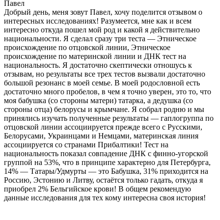
Павел
Добрый день, меня зовут Павел, хочу поделится отзывом о
интересных исследованиях! Разумеется, мне как и всем
интересно откуда пошел мой род и какой я действительно
национальности. Я сделал сразу три теста — Этническое
происхождение по отцовской линии, Этническое
происхождение по материнской линии и ДНК тест на
национальность. Я достаточно скептически отношусь к
отзывам, но результаты все трех тестов вызвали достаточно
большой резонанс в моей семье. В моей родословной есть
достаточно много пробелов, в чем я точно уверен, это то, что
моя бабушка (со стороны матери) татарка, а дедушка (со
стороны отца) белорусы и крымчане. Я собрал родню и мы
принялись изучать полученные результаты — гаплогруппа по
отцовской линии ассоциируется прежде всего с Русскими,
Белорусами, Украинцами и Немцами, материнская линия
ассоциируется со странами Прибалтики! Тест на
национальность показал совпадение ДНК с финно-угорской
группой на 53%, что в принципе характерно для Петербурга,
14% — Татары/Удмурты — это Бабушка, 31% приходится на
Россию, Эстонию и Литву, остаётся только гадать, откуда я
приобрел 2% Бельгийское крови! В общем рекомендую
данные исследования для тех кому интересна своя история!