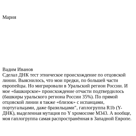
Мария
Вадим Иванов
Сделал ДНК тест этническое происхождение по отцовской
линии. Выяснилось, что мои предки, по большей части
европейцы. Но мигрировали в Уральский регион России. И
мое «башкирское» происхождение отчасти подтвердилось
(башкиры уральского региона России 35%). По прямой
отцовской линии я также «близок» с испанцами,
португальцами, даже бразильцами", гаплогруппа R1b (Y-
ДНК), выделенная мутация по Y хромосоме М343. А вообще,
моя гаплогруппа самая распространённая в Западной Европе.