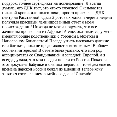
подарок, точнее сертификат на исследование! Я всегда
думала, что ДНК тест, это что-то сложное! Оказывается
никакой крови, или подготовки, просто приехала в ДНК
центр на Расстанной, сдала 2 ротовых мазка и через 2 недели
получила красивый ламинированный отчет о моем
происхождении! Никогда не могла подумать, что все
женщины произошли из Африки! А еще, оказывается, у меня
имеются общие родственники с Уороном Баффетом и
Наполеоном Бонапартом! Правда узнать насколько далекие
или близкие, пока не представляется возможным! В общем
ооочень интересно! В отчете было указано, что мой род
ассоциируется со Скандинавией и западной Европой, а я
всегда думала, что мои предки пошли из России. Показала
этот документ Бабушке и она подтвердила, что её дед еще во
времена царской России бежал из Швеции! Теперь хочу
заняться составлением семейного древа! Спасибо!