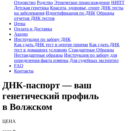
Отцовство
Родство
Этническое происхождение
НИПТ
Детская генетика
Красота, здоровье, спорт
ДНК тесты
на заболевания
Идентификация по ДНК
Образцы
отчетов ДНК тестов
Цены
Оплата и Доставка
Акции
Инструкции по забору ДНК
Как сдать ДНК тест в центре приема
Как сдать ДНК
тест в домашних условиях
Стандартные Образцы
Нестандартные образцы
Инструкция по забору для
определения факта измены
Для судебных экспертиз
FAQ
Контакты
ДНК-паспорт — ваш
генетический профиль
в Волжском
ЦЕНА