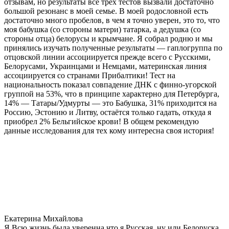
отзывам, но результаты все трех тестов вызвали достаточно
большой резонанс в моей семье. В моей родословной есть
достаточно много пробелов, в чем я точно уверен, это то, что
моя бабушка (со стороны матери) татарка, а дедушка (со
стороны отца) белорусы и крымчане. Я собрал родню и мы
принялись изучать полученные результаты — гаплогруппа по
отцовской линии ассоциируется прежде всего с Русскими,
Белорусами, Украинцами и Немцами, материнская линия
ассоциируется со странами Прибалтики! Тест на
национальность показал совпадение ДНК с финно-угорской
группой на 53%, что в принципе характерно для Петербурга,
14% — Татары/Удмурты — это Бабушка, 31% приходится на
Россию, Эстонию и Литву, остаётся только гадать, откуда я
приобрел 2% Бельгийское крови! В общем рекомендую
данные исследования для тех кому интересна своя история!
Екатерина Михайлова
Я Всю жизнь была уверенна что я Русская, ну или Белоруска,