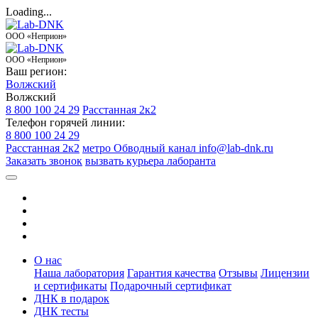
Loading...
ООО «Неприон»
ООО «Неприон»
Ваш регион:
Волжский
Волжский
8 800 100 24 29
Расстанная 2к2
Телефон горячей линии:
8 800 100 24 29
Расстанная 2к2
метро Обводный канал
info@lab-dnk.ru
Заказать звонок
вызвать курьера лаборанта
О нас
Наша лаборатория
Гарантия качества
Отзывы
Лицензии
и сертификаты
Подарочный сертификат
ДНК в подарок
ДНК тесты