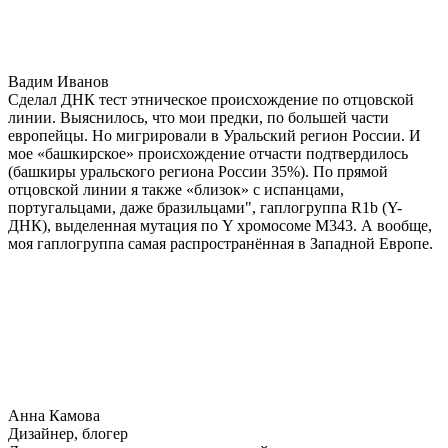
Вадим Иванов
Сделал ДНК тест этническое происхождение по отцовской
линии. Выяснилось, что мои предки, по большей части
европейцы. Но мигрировали в Уральский регион России. И
мое «башкирское» происхождение отчасти подтвердилось
(башкиры уральского региона России 35%). По прямой
отцовской линии я также «близок» с испанцами,
португальцами, даже бразильцами", гаплогруппа R1b (Y-
ДНК), выделенная мутация по Y хромосоме М343. А вообще,
моя гаплогруппа самая распространённая в Западной Европе.
Анна Камова
Дизайнер, блогер