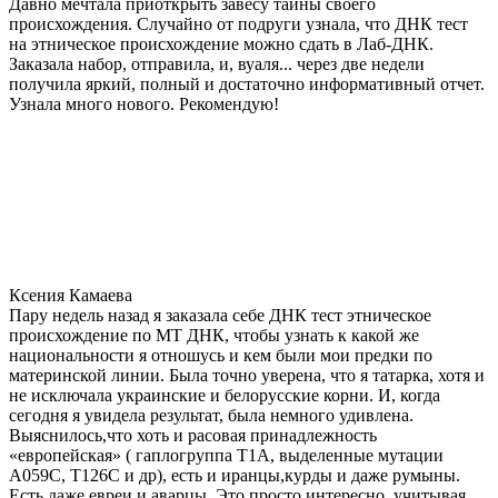
Давно мечтала приоткрыть завесу тайны своего
происхождения. Случайно от подруги узнала, что ДНК тест
на этническое происхождение можно сдать в Лаб-ДНК.
Заказала набор, отправила, и, вуаля... через две недели
получила яркий, полный и достаточно информативный отчет.
Узнала много нового. Рекомендую!
Ксения Камаева
Пару недель назад я заказала себе ДНК тест этническое
происхождение по МТ ДНК, чтобы узнать к какой же
национальности я отношусь и кем были мои предки по
материнской линии. Была точно уверена, что я татарка, хотя и
не исключала украинские и белорусские корни. И, когда
сегодня я увидела результат, была немного удивлена.
Выяснилось,что хоть и расовая принадлежность
«европейская» ( гаплогруппа T1A, выделенные мутации
A059C, T126C и др), есть и иранцы,курды и даже румыны.
Есть даже евреи и аварцы. Это просто интересно, учитывая,