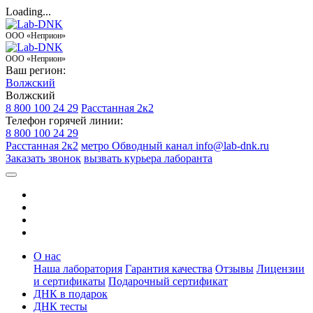
Loading...
ООО «Неприон»
ООО «Неприон»
Ваш регион:
Волжский
Волжский
8 800 100 24 29
Расстанная 2к2
Телефон горячей линии:
8 800 100 24 29
Расстанная 2к2
метро Обводный канал
info@lab-dnk.ru
Заказать звонок
вызвать курьера лаборанта
О нас
Наша лаборатория
Гарантия качества
Отзывы
Лицензии
и сертификаты
Подарочный сертификат
ДНК в подарок
ДНК тесты