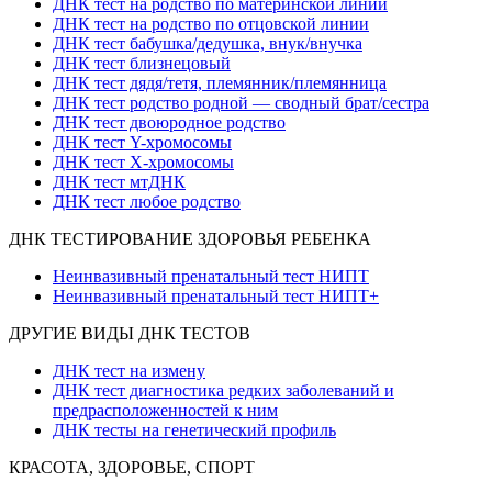
ДНК тест на родство по материнской линии
ДНК тест на родство по отцовской линии
ДНК тест бабушка/дедушка, внук/внучка
ДНК тест близнецовый
ДНК тест дядя/тетя, племянник/племянница
ДНК тест родство родной — сводный брат/сестра
ДНК тест двоюродное родство
ДНК тест Y-хромосомы
ДНК тест X-хромосомы
ДНК тест мтДНК
ДНК тест любое родство
ДНК ТЕСТИРОВАНИЕ ЗДОРОВЬЯ РЕБЕНКА
Неинвазивный пренатальный тест НИПТ
Неинвазивный пренатальный тест НИПТ+
ДРУГИЕ ВИДЫ ДНК ТЕСТОВ
ДНК тест на измену
ДНК тест диагностика редких заболеваний и
предрасположенностей к ним
ДНК тесты на генетический профиль
КРАСОТА, ЗДОРОВЬЕ, СПОРТ