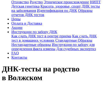
Отцовство
Родство
Этническое происхождение
НИПТ
Детская генетика
Красота, здоровье, спорт
ДНК тесты
на заболевания
Идентификация по ДНК
Образцы
отчетов ДНК тестов
Цены
Оплата и Доставка
Акции
Инструкции по забору ДНК
Как сдать ДНК тест в центре приема
Как сдать ДНК
тест в домашних условиях
Стандартные Образцы
Нестандартные образцы
Инструкция по забору для
определения факта измены
Для судебных экспертиз
FAQ
Контакты
ДНК-тесты на родство
в Волжском