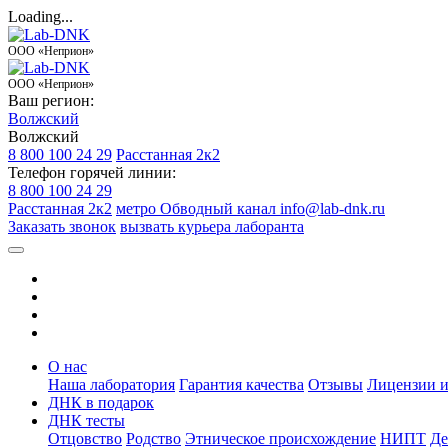
Loading...
ООО «Неприон»
ООО «Неприон»
Ваш регион:
Волжский
Волжский
8 800 100 24 29
Расстанная 2к2
Телефон горячей линии:
8 800 100 24 29
Расстанная 2к2
метро Обводный канал
info@lab-dnk.ru
Заказать звонок
вызвать курьера лаборанта
О нас
Наша лаборатория
Гарантия качества
Отзывы
Лицензии и
ДНК в подарок
ДНК тесты
Отцовство
Родство
Этническое происхождение
НИПТ
Де