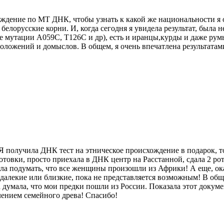
схождение по МТ ДНК, чтобы узнать к какой же национальности 
и белорусские корни. И, когда сегодня я увидела результат, была
 мутации A059C, T126C и др), есть и иранцы,курды и даже румы
оложений и домыслов. В общем, я очень впечатлена результатами
 Я получила ДНК тест на этническое происхождение в подарок, т
готовки, просто приехала в ДНК центр на Расстанной, сдала 2 р
ла подумать, что все женщины произошли из Африки! А еще, ок
алекие или близкие, пока не представляется возможным! В обще
 думала, что мои предки пошли из России. Показала этот докуме
лением семейного древа! Спасибо!