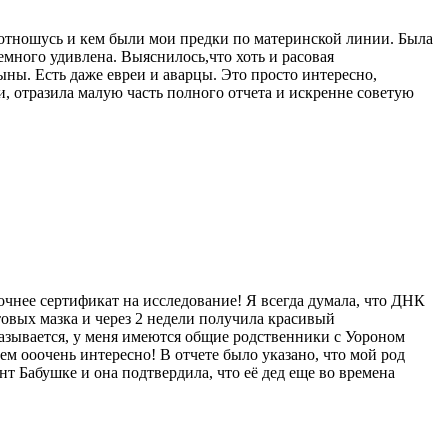
я отношусь и кем были мои предки по материнской линии. Была
 немного удивлена. Выяснилось,что хоть и расовая
ны. Есть даже евреи и аварцы. Это просто интересно,
, отразила малую часть полного отчета и искренне советую
очнее сертификат на исследование! Я всегда думала, что ДНК
отовых мазка и через 2 недели получила красивый
азывается, у меня имеются общие родственники с Уороном
м ооочень интересно! В отчете было указано, что мой род
нт Бабушке и она подтвердила, что её дед еще во времена