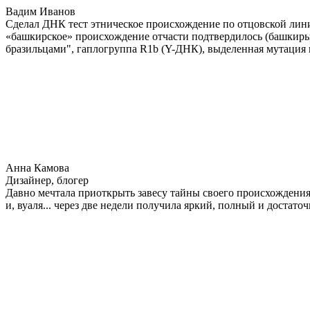
Вадим Иванов
Сделал ДНК тест этническое происхождение по отцовской лини
«башкирское» происхождение отчасти подтвердилось (башкиры 
бразильцами", гаплогруппа R1b (Y-ДНК), выделенная мутация 
Анна Камова
Дизайнер, блогер
Давно мечтала приоткрыть завесу тайны своего происхождения.
и, вуаля... через две недели получила яркий, полный и достат