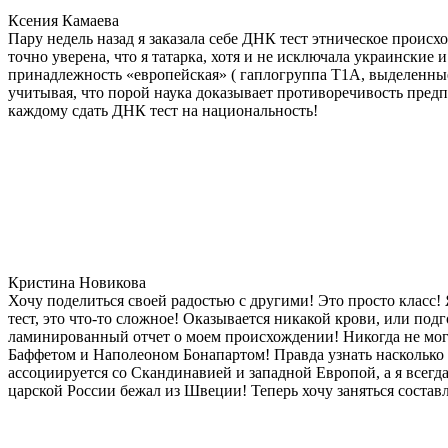
Ксения Камаева
Пару недель назад я заказала себе ДНК тест этническое прои
точно уверена, что я татарка, хотя и не исключала украинские 
принадлежность «европейская» ( гаплогруппа T1A, выделенные
учитывая, что порой наука доказывает противоречивость предп
каждому сдать ДНК тест на национальность!
Кристина Новикова
Хочу поделиться своей радостью с другими! Это просто класс!
тест, это что-то сложное! Оказывается никакой крови, или под
ламинированный отчет о моем происхождении! Никогда не мог
Баффетом и Наполеоном Бонапартом! Правда узнать насколько д
ассоциируется со Скандинавией и западной Европой, а я всегда
царской России бежал из Швеции! Теперь хочу заняться состав