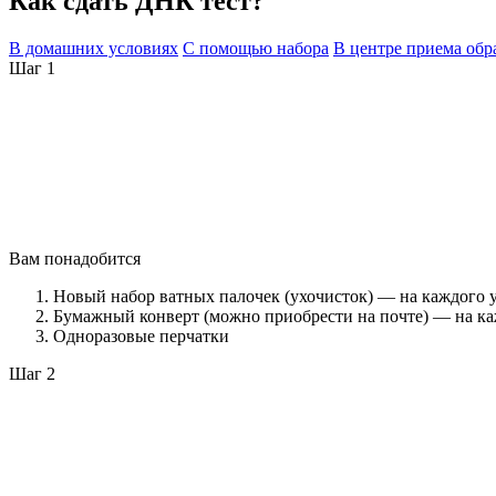
Как сдать ДНК тест?
В домашних условиях
С помощью набора
В центре приема обр
Шаг 1
Вам понадобится
Новый набор ватных палочек (ухочисток) — на каждого 
Бумажный конверт (можно приобрести на почте) — на ка
Одноразовые перчатки
Шаг 2