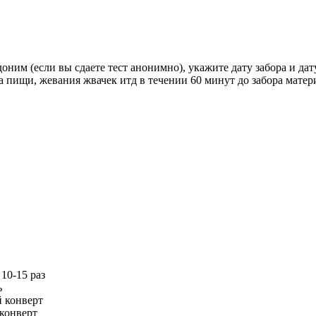
им (если вы сдаете тест анонимно), укажите дату забора и дат
 пищи, жевания жвачек итд в течении 60 минут до забора матери
10-15 раз
ь
 конверт
 конверт