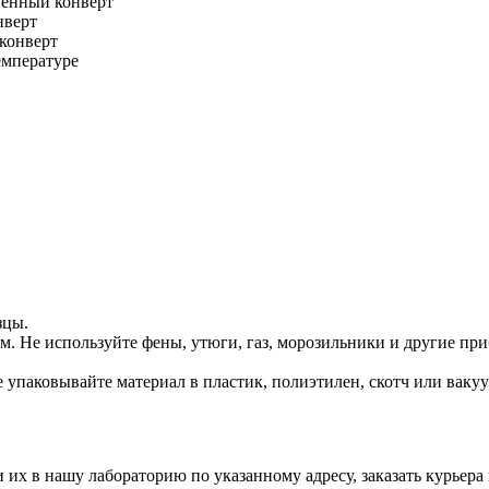
венный конверт
нверт
 конверт
емпературе
зцы.
. Не используйте фены, утюги, газ, морозильники и другие приб
 упаковывайте материал в пластик, полиэтилен, скотч или ваку
их в нашу лабораторию по указанному адресу, заказать курьера