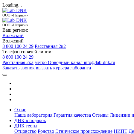
Loading...
ООО «Неприон»
ООО «Неприон»
Ваш регион:
Волжский
Волжский
8 800 100 24 29
Расстанная 2к2
Телефон горячей линии:
8 800 100 24 29
Расстанная 2к2
метро Обводный канал
info@lab-dnk.ru
Заказать звонок
вызвать курьера лаборанта
О нас
Наша лаборатория
Гарантия качества
Отзывы
Лицензии и
ДНК в подарок
ДНК тесты
Отцовство
Родство
Этническое происхождение
НИПТ
Де