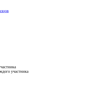
азцов
участника
ждого участника