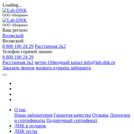
Loading...
ООО «Неприон»
ООО «Неприон»
Ваш регион:
Волжский
Волжский
8 800 100 24 29
Расстанная 2к2
Телефон горячей линии:
8 800 100 24 29
Расстанная 2к2
метро Обводный канал
info@lab-dnk.ru
Заказать звонок
вызвать курьера лаборанта
О нас
Наша лаборатория
Гарантия качества
Отзывы
Лицензии
и сертификаты
Подарочный сертификат
ДНК в подарок
ДНК тесты