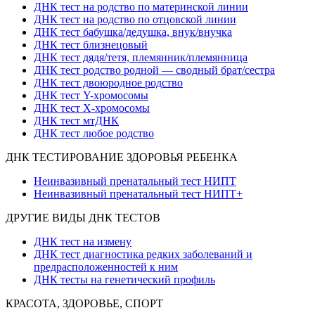
ДНК тест на родство по материнской линии
ДНК тест на родство по отцовской линии
ДНК тест бабушка/дедушка, внук/внучка
ДНК тест близнецовый
ДНК тест дядя/тетя, племянник/племянница
ДНК тест родство родной — сводный брат/сестра
ДНК тест двоюродное родство
ДНК тест Y-хромосомы
ДНК тест X-хромосомы
ДНК тест мтДНК
ДНК тест любое родство
ДНК ТЕСТИРОВАНИЕ ЗДОРОВЬЯ РЕБЕНКА
Неинвазивный пренатальный тест НИПТ
Неинвазивный пренатальный тест НИПТ+
ДРУГИЕ ВИДЫ ДНК ТЕСТОВ
ДНК тест на измену
ДНК тест диагностика редких заболеваний и
предрасположенностей к ним
ДНК тесты на генетический профиль
КРАСОТА, ЗДОРОВЬЕ, СПОРТ