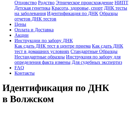
Отцовство
Родство
Этническое происхождение
НИПТ
Детская генетика
Красота, здоровье, спорт
ДНК тесты
на заболевания
Идентификация по ДНК
Образцы
отчетов ДНК тестов
Цены
Оплата и Доставка
Акции
Инструкции по забору ДНК
Как сдать ДНК тест в центре приема
Как сдать ДНК
тест в домашних условиях
Стандартные Образцы
Нестандартные образцы
Инструкция по забору для
определения факта измены
Для судебных экспертиз
FAQ
Контакты
Идентификация по ДНК
в Волжском