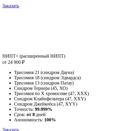
Заказать
НИПТ+ (расширенный НИПТ)
от 24 900 ₽
Трисомия 21 (синдром Дауна)
Трисомия 18 (синдром Эдвардса)
Трисомия 13 (синдром Патау)
Синдром Тернера (45, ХО)
Трисомия по Х хромосоме (47, ХХХ)
Синдром Клайнфельтера (47, ХХY)
Синдром Джейкобса (47, ХYY)
Точность:
99.999%
Срок:
от 8
дней
Анонимность:
100%
Заказать