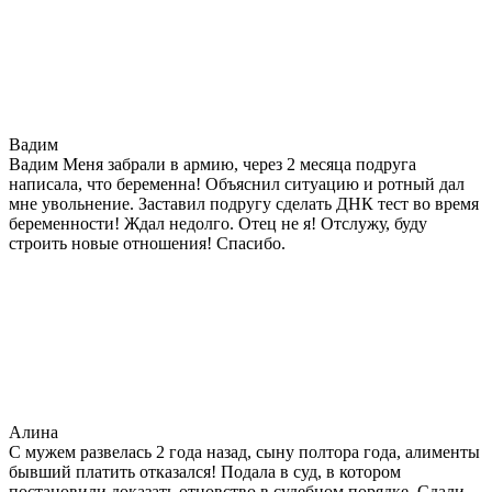
Вадим
Вадим Меня забрали в армию, через 2 месяца подруга
написала, что беременна! Объяснил ситуацию и ротный дал
мне увольнение. Заставил подругу сделать ДНК тест во время
беременности! Ждал недолго. Отец не я! Отслужу, буду
строить новые отношения! Спасибо.
Алина
С мужем развелась 2 года назад, сыну полтора года, алименты
бывший платить отказался! Подала в суд, в котором
постановили доказать отцовство в судебном порядке. Сдали