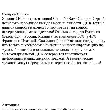
Ставров Сергей
Я понял! Наконец то я понял! Спасибо Вам! Ставров Сергей
несколько необычное имя для моей внешности! ДНК тест на
национальность наконец то пролил свет на вопрос,
интересующий меня с детства! Оказывается, что Русского
(Белоруссия, Россия, Украина) во мне менее 30%, а 41%
Франция и Италия!!! Оказалось (как объяснили сотрудники),
что только Y хромосома неизменна и несет информацию по
мужской линии, а в остальных неполовых хромосомах,
митохондриальной ДНК содержится генетическая
информация наших далеких предков! А генетические
мутации могут передаваться и через несколько поколений!
Антонина
Давно мечтала приоткрыть завесу тайны своего