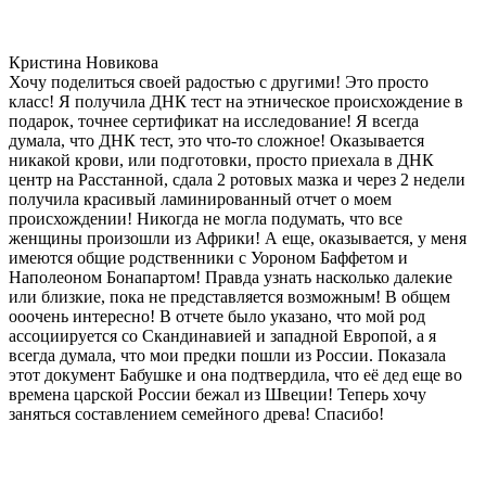
Кристина Новикова
Хочу поделиться своей радостью с другими! Это просто
класс! Я получила ДНК тест на этническое происхождение в
подарок, точнее сертификат на исследование! Я всегда
думала, что ДНК тест, это что-то сложное! Оказывается
никакой крови, или подготовки, просто приехала в ДНК
центр на Расстанной, сдала 2 ротовых мазка и через 2 недели
получила красивый ламинированный отчет о моем
происхождении! Никогда не могла подумать, что все
женщины произошли из Африки! А еще, оказывается, у меня
имеются общие родственники с Уороном Баффетом и
Наполеоном Бонапартом! Правда узнать насколько далекие
или близкие, пока не представляется возможным! В общем
ооочень интересно! В отчете было указано, что мой род
ассоциируется со Скандинавией и западной Европой, а я
всегда думала, что мои предки пошли из России. Показала
этот документ Бабушке и она подтвердила, что её дед еще во
времена царской России бежал из Швеции! Теперь хочу
заняться составлением семейного древа! Спасибо!