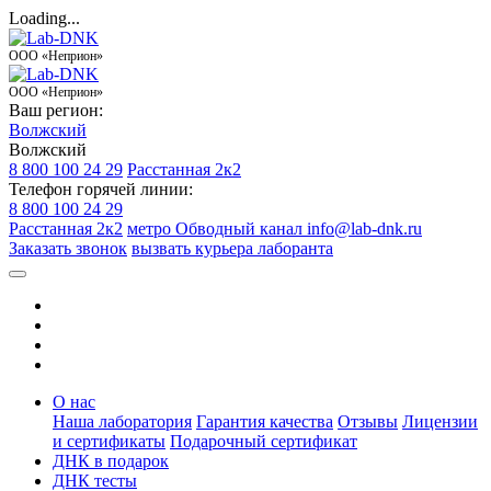
Loading...
ООО «Неприон»
ООО «Неприон»
Ваш регион:
Волжский
Волжский
8 800 100 24 29
Расстанная 2к2
Телефон горячей линии:
8 800 100 24 29
Расстанная 2к2
метро Обводный канал
info@lab-dnk.ru
Заказать звонок
вызвать курьера лаборанта
О нас
Наша лаборатория
Гарантия качества
Отзывы
Лицензии
и сертификаты
Подарочный сертификат
ДНК в подарок
ДНК тесты