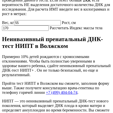
проведении данного теста. Если ИМТ больше
29,8
, есть
вероятность НЕ выделения достаточного количества ДНК для
исследования. Для расчета ИМТ введите вес в килограммах и
рост в метрах:
Вес, кг
Рост, cм
Рассчитать Индекс массы тела
Неинвазивный пренатальный ДНК-
тест НИПТ в Волжском
Примерно 10% детей рождаются с хромосомными
отклонениями. Чтобы быть полностью уверенными в
здоровье вашего ребенка, сдайте неинвазивный пренатальный
ДНК-тест НИПТ+ . Он не только безопасный, но еще и
результативный.
Пройти тест НИПТ в Волжском вы сможете, заполнив форму
выше. Также получите консультацию врача-генетика по
телефону горячей линии
+7 (499) 404-04-74
.
НИПТ — это неинвазивный пренатальный ДНК-тест нового
поколения, который выделяет ДНК плода в крови матери и
определяет анеуплоидии во время беременности. Вы сможете