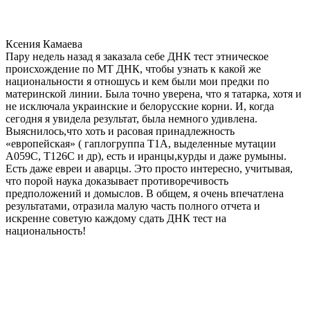
Ксения Камаева
Пару недель назад я заказала себе ДНК тест этническое
происхождение по МТ ДНК, чтобы узнать к какой же
национальности я отношусь и кем были мои предки по
материнской линии. Была точно уверена, что я татарка, хотя и
не исключала украинские и белорусские корни. И, когда
сегодня я увидела результат, была немного удивлена.
Выяснилось,что хоть и расовая принадлежность
«европейская» ( гаплогруппа T1A, выделенные мутации
A059C, T126C и др), есть и иранцы,курды и даже румыны.
Есть даже евреи и аварцы. Это просто интересно, учитывая,
что порой наука доказывает противоречивость
предположений и домыслов. В общем, я очень впечатлена
результатами, отразила малую часть полного отчета и
искренне советую каждому сдать ДНК тест на
национальность!