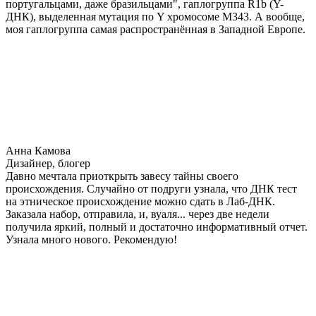
португальцами, даже бразильцами", гаплогруппа R1b (Y-
ДНК), выделенная мутация по Y хромосоме М343. А вообще,
моя гаплогруппа самая распространённая в Западной Европе.
Анна Камова
Дизайнер, блогер
Давно мечтала приоткрыть завесу тайны своего
происхождения. Случайно от подруги узнала, что ДНК тест
на этническое происхождение можно сдать в Лаб-ДНК.
Заказала набор, отправила, и, вуаля... через две недели
получила яркий, полный и достаточно информативный отчет.
Узнала много нового. Рекомендую!