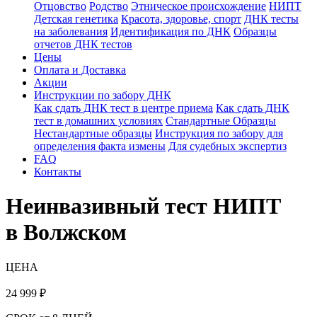
Отцовство
Родство
Этническое происхождение
НИПТ
Детская генетика
Красота, здоровье, спорт
ДНК тесты
на заболевания
Идентификация по ДНК
Образцы
отчетов ДНК тестов
Цены
Оплата и Доставка
Акции
Инструкции по забору ДНК
Как сдать ДНК тест в центре приема
Как сдать ДНК
тест в домашних условиях
Стандартные Образцы
Нестандартные образцы
Инструкция по забору для
определения факта измены
Для судебных экспертиз
FAQ
Контакты
Неинвазивный тест НИПТ
в Волжском
ЦЕНА
24 999
₽