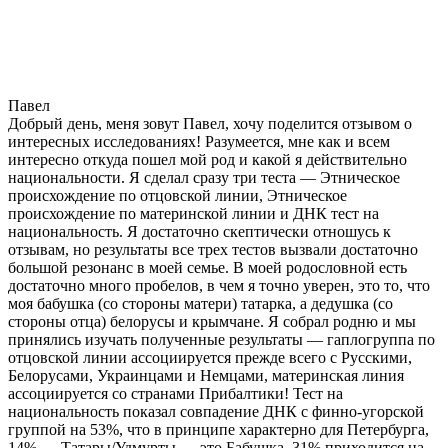
Павел
Добрый день, меня зовут Павел, хочу поделится отзывом о
интересных исследованиях! Разумеется, мне как и всем
интересно откуда пошел мой род и какой я действительно
национальности. Я сделал сразу три теста — Этническое
происхождение по отцовской линии, Этническое
происхождение по материнской линии и ДНК тест на
национальность. Я достаточно скептически отношусь к
отзывам, но результаты все трех тестов вызвали достаточно
большой резонанс в моей семье. В моей родословной есть
достаточно много пробелов, в чем я точно уверен, это то, что
моя бабушка (со стороны матери) татарка, а дедушка (со
стороны отца) белорусы и крымчане. Я собрал родню и мы
принялись изучать полученные результаты — гаплогруппа по
отцовской линии ассоциируется прежде всего с Русскими,
Белорусами, Украинцами и Немцами, материнская линия
ассоциируется со странами Прибалтики! Тест на
национальность показал совпадение ДНК с финно-угорской
группой на 53%, что в принципе характерно для Петербурга,
14% — Татары/Удмурты — это Бабушка, 31% приходится на